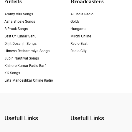
Artists
Broadcasters
Ammy Virk Songs
All India Radio
Asha Bhosle Songs
Goldy
B Praak Songs
Hungama
Best Of Kumar Sanu
Mirchi Online
Diljit Dosanjh Songs
Radio Beat
Himesh Reshammiya Songs
Radio City
Jubin Nautiyal Songs
Kishore Kumar Radio Barfi
KK Songs
Lata Mangeshkar Online Radio
Usefull Links
Usefull Links