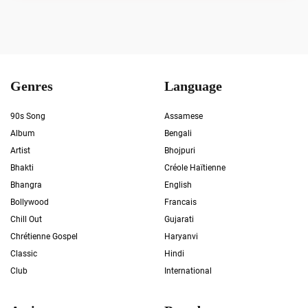
Genres
Language
90s Song
Assamese
Album
Bengali
Artist
Bhojpuri
Bhakti
Créole Haïtienne
Bhangra
English
Bollywood
Francais
Chill Out
Gujarati
Chrétienne Gospel
Haryanvi
Classic
Hindi
Club
International