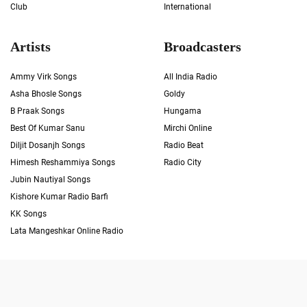
Club
International
Artists
Broadcasters
Ammy Virk Songs
All India Radio
Asha Bhosle Songs
Goldy
B Praak Songs
Hungama
Best Of Kumar Sanu
Mirchi Online
Diljit Dosanjh Songs
Radio Beat
Himesh Reshammiya Songs
Radio City
Jubin Nautiyal Songs
Kishore Kumar Radio Barfi
KK Songs
Lata Mangeshkar Online Radio