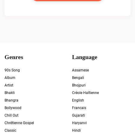
Genres
Language
90s Song
Assamese
Album
Bengali
Artist
Bhojpuri
Bhakti
Créole Haïtienne
Bhangra
English
Bollywood
Francais
Chill Out
Gujarati
Chrétienne Gospel
Haryanvi
Classic
Hindi