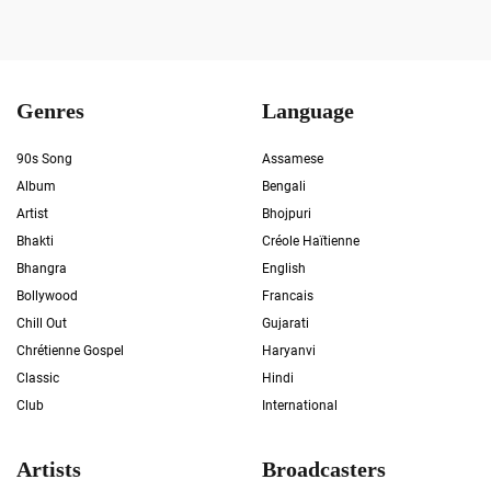
Genres
Language
90s Song
Assamese
Album
Bengali
Artist
Bhojpuri
Bhakti
Créole Haïtienne
Bhangra
English
Bollywood
Francais
Chill Out
Gujarati
Chrétienne Gospel
Haryanvi
Classic
Hindi
Club
International
Artists
Broadcasters