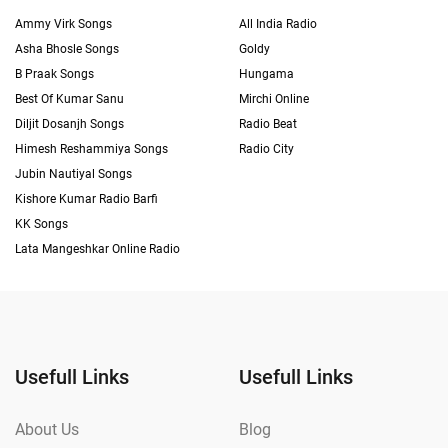
Ammy Virk Songs
All India Radio
Asha Bhosle Songs
Goldy
B Praak Songs
Hungama
Best Of Kumar Sanu
Mirchi Online
Diljit Dosanjh Songs
Radio Beat
Himesh Reshammiya Songs
Radio City
Jubin Nautiyal Songs
Kishore Kumar Radio Barfi
KK Songs
Lata Mangeshkar Online Radio
Usefull Links
Usefull Links
About Us
Blog