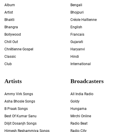
Album
Bengali
Artist
Bhojpuri
Bhakti
Créole Haïtienne
Bhangra
English
Bollywood
Francais
Chill Out
Gujarati
Chrétienne Gospel
Haryanvi
Classic
Hindi
Club
International
Artists
Broadcasters
Ammy Virk Songs
All India Radio
Asha Bhosle Songs
Goldy
B Praak Songs
Hungama
Best Of Kumar Sanu
Mirchi Online
Diljit Dosanjh Songs
Radio Beat
Himesh Reshammiya Songs
Radio City