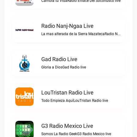
Cambia tu VidaRadio Enlace Del Soconusco live
Radio Nanj-Ngaa Live
La mas alterada de la Sierra MazatecaRadio Nanj-Ngaa live
Gad Radio Live
Gloria a DiosGad Radio live
LouTristan Radio Live
Todo Empieza AquíLouTristan Radio live
G3 Radio Mexico Live
Somos La Radio GeekG3 Radio Mexico live