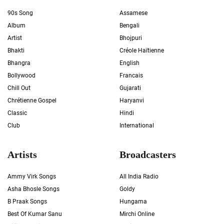
90s Song
Assamese
Album
Bengali
Artist
Bhojpuri
Bhakti
Créole Haïtienne
Bhangra
English
Bollywood
Francais
Chill Out
Gujarati
Chrétienne Gospel
Haryanvi
Classic
Hindi
Club
International
Artists
Broadcasters
Ammy Virk Songs
All India Radio
Asha Bhosle Songs
Goldy
B Praak Songs
Hungama
Best Of Kumar Sanu
Mirchi Online