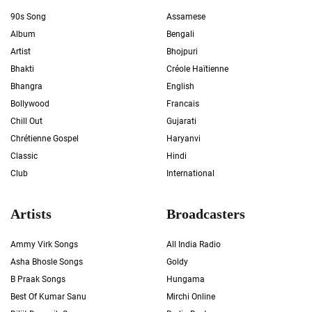
90s Song
Assamese
Album
Bengali
Artist
Bhojpuri
Bhakti
Créole Haïtienne
Bhangra
English
Bollywood
Francais
Chill Out
Gujarati
Chrétienne Gospel
Haryanvi
Classic
Hindi
Club
International
Artists
Broadcasters
Ammy Virk Songs
All India Radio
Asha Bhosle Songs
Goldy
B Praak Songs
Hungama
Best Of Kumar Sanu
Mirchi Online