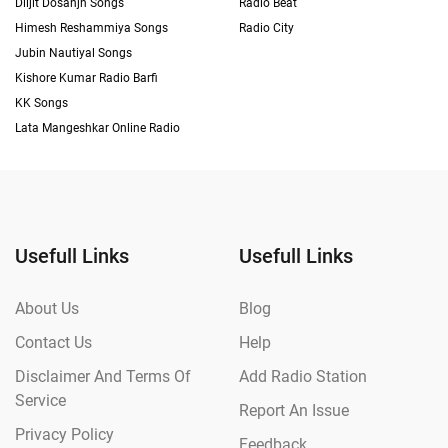
Diljit Dosanjh Songs
Radio Beat
Himesh Reshammiya Songs
Radio City
Jubin Nautiyal Songs
Kishore Kumar Radio Barfi
KK Songs
Lata Mangeshkar Online Radio
Usefull Links
Usefull Links
About Us
Blog
Contact Us
Help
Disclaimer And Terms Of
Add Radio Station
Service
Report An Issue
Privacy Policy
Feedback