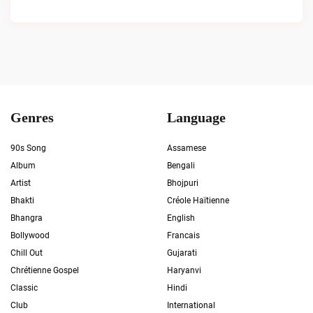
Genres
Language
90s Song
Assamese
Album
Bengali
Artist
Bhojpuri
Bhakti
Créole Haïtienne
Bhangra
English
Bollywood
Francais
Chill Out
Gujarati
Chrétienne Gospel
Haryanvi
Classic
Hindi
Club
International