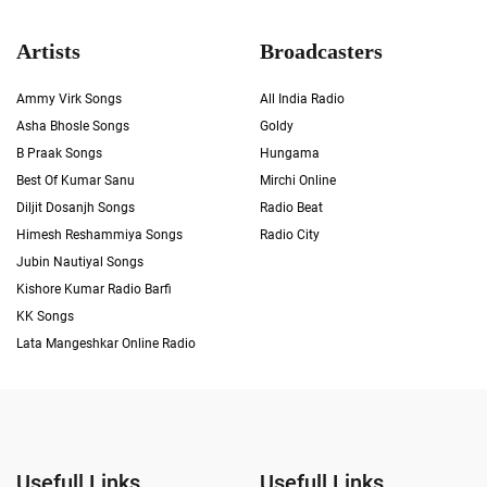
Artists
Broadcasters
Ammy Virk Songs
All India Radio
Asha Bhosle Songs
Goldy
B Praak Songs
Hungama
Best Of Kumar Sanu
Mirchi Online
Diljit Dosanjh Songs
Radio Beat
Himesh Reshammiya Songs
Radio City
Jubin Nautiyal Songs
Kishore Kumar Radio Barfi
KK Songs
Lata Mangeshkar Online Radio
Usefull Links
Usefull Links