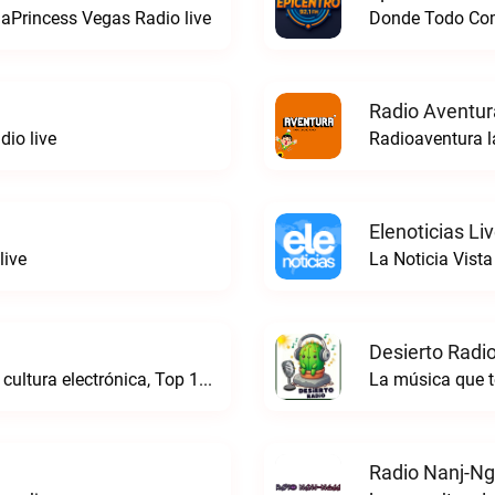
aPrincess Vegas Radio live
Donde Todo Comi
Radio Aventur
io live
Radioaventura l
Elenoticias Li
live
La Noticia Vista
Desierto Radio
Online Radio, música electrónica en vivo, cultura electrónica, Top 10 semanal, videos, descargasTronicaFM live
La música que t
Radio Nanj-Ng