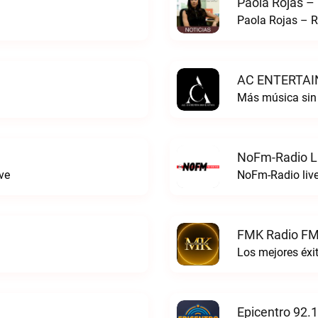
Paola Rojas –
Paola Rojas – R
AC ENTERTAI
Más música si
NoFm-Radio L
ve
NoFm-Radio liv
FMK Radio FM
Los mejores éx
Epicentro 92.