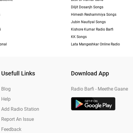
Diljit Dosanjh Songs
s
Himesh Reshammiya Songs
Jubin Nautiyal Songs
i
Kishore Kumar Radio Barfi
KK Songs
ional
Lata Mangeshkar Online Radio
Usefull Links
Download App
Blog
Radio Barfi - Meethe Gaane
Help
Add Radio Station
Report An Issue
Feedback