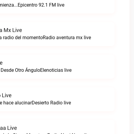
enza...Epicentro 92.1 FM live
a Mx Live
a radio del momentoRadio aventura mx live
ve
 Desde Otro ÁnguloElenoticias live
 Live
e hace alucinarDesierto Radio live
aa Live