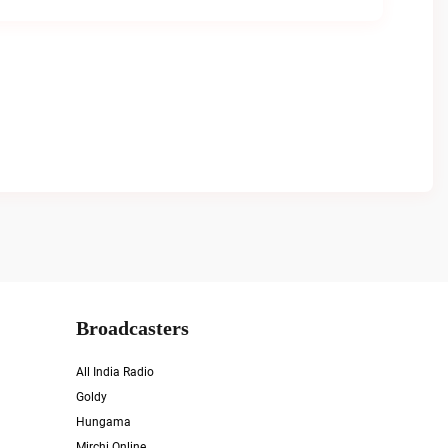
Broadcasters
All India Radio
Goldy
Hungama
Mirchi Online