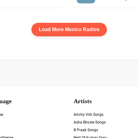
Load More Mexico Radios
uage
Artists
se
Ammy Virk Songs
Asha Bhosle Songs
B Praak Songs
aïtienne
Best Of Kumar Sanu