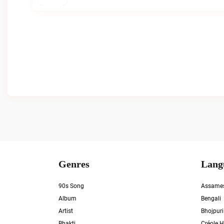
Genres
Lang
90s Song
Assame
Album
Bengali
Artist
Bhojpuri
Bhakti
Créole H