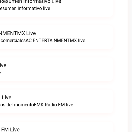
 Resumen Informativo Live
esumen informativo live
NMENTMX Live
n comercialesAC ENTERTAINMENTMX live
ive
e
 Live
itos del momentoFMK Radio FM live
1 FM Live