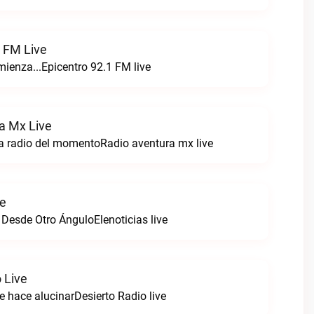
1 FM Live
enza...Epicentro 92.1 FM live
a Mx Live
a radio del momentoRadio aventura mx live
ve
 Desde Otro ÁnguloElenoticias live
 Live
e hace alucinarDesierto Radio live