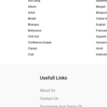
90s Song
Assame
Album
Bengali
Artist
Bhojpuri
Bhakti
Créole H
Bhangra
English
Bollywood
Francai
Chill Out
Gujarati
Chrétienne Gospel
Haryanv
Classic
Hindi
Club
Internat
Usefull Links
About Us
Contact Us
Disclaimer And Terms Of