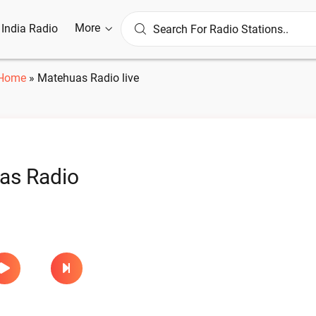
More
l India Radio
Home
»
Matehuas Radio live
as Radio