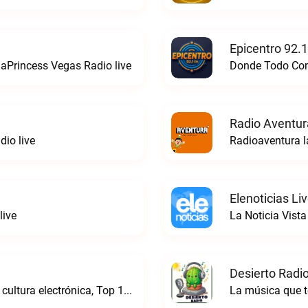
Epicentro 92.
aPrincess Vegas Radio live
Donde Todo Comi
Radio Aventur
io live
Radioaventura l
Elenoticias Li
live
La Noticia Vista
Desierto Radio
Online Radio, música electrónica en vivo, cultura electrónica, Top 10 semanal, videos, descargasTronicaFM live
La música que t