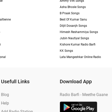
se
Ammy Virk Songs
Asha Bhosle Songs
B Praak Songs
aïtienne
Best Of Kumar Sanu
Diljit Dosanjh Songs
s
Himesh Reshammiya Songs
Jubin Nautiyal Songs
i
Kishore Kumar Radio Barfi
KK Songs
ional
Lata Mangeshkar Online Radio
Usefull Links
Download App
Blog
Radio Barfi - Meethe Gaane
Help
Add Radio Station