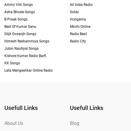
Ammy Virk Songs
All India Radio
Asha Bhosle Songs
Goldy
B Praak Songs
Hungama
Best Of Kumar Sanu
Mirchi Online
Diljit Dosanjh Songs
Radio Beat
Himesh Reshammiya Songs
Radio City
Jubin Nautiyal Songs
Kishore Kumar Radio Barfi
KK Songs
Lata Mangeshkar Online Radio
Usefull Links
Usefull Links
About Us
Blog