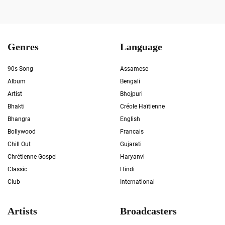
Genres
Language
90s Song
Assamese
Album
Bengali
Artist
Bhojpuri
Bhakti
Créole Haïtienne
Bhangra
English
Bollywood
Francais
Chill Out
Gujarati
Chrétienne Gospel
Haryanvi
Classic
Hindi
Club
International
Artists
Broadcasters