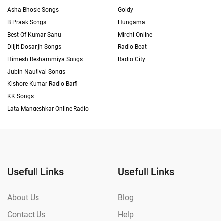
Asha Bhosle Songs
Goldy
B Praak Songs
Hungama
Best Of Kumar Sanu
Mirchi Online
Diljit Dosanjh Songs
Radio Beat
Himesh Reshammiya Songs
Radio City
Jubin Nautiyal Songs
Kishore Kumar Radio Barfi
KK Songs
Lata Mangeshkar Online Radio
Usefull Links
Usefull Links
About Us
Blog
Contact Us
Help