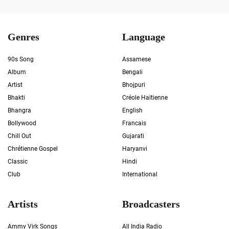
Genres
Language
90s Song
Assamese
Album
Bengali
Artist
Bhojpuri
Bhakti
Créole Haïtienne
Bhangra
English
Bollywood
Francais
Chill Out
Gujarati
Chrétienne Gospel
Haryanvi
Classic
Hindi
Club
International
Artists
Broadcasters
Ammy Virk Songs
All India Radio