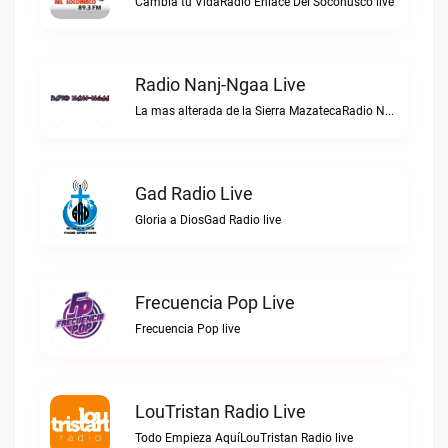
Cambia tu VidaRadio Enlace Del Soconusco live
Radio Nanj-Ngaa Live
La mas alterada de la Sierra MazatecaRadio Nanj-Ngaa live
Gad Radio Live
Gloria a DiosGad Radio live
Frecuencia Pop Live
Frecuencia Pop live
LouTristan Radio Live
Todo Empieza AquíLouTristan Radio live