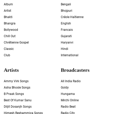
Album
Bengali
Artist
Bhojpuri
Bhakti
Créole Haïtienne
Bhangra
English
Bollywood
Francais
Chill Out
Gujarati
Chrétienne Gospel
Haryanvi
Classic
Hindi
Club
International
Artists
Broadcasters
Ammy Virk Songs
All India Radio
Asha Bhosle Songs
Goldy
B Praak Songs
Hungama
Best Of Kumar Sanu
Mirchi Online
Diljit Dosanjh Songs
Radio Beat
Himesh Reshammiya Songs
Radio City