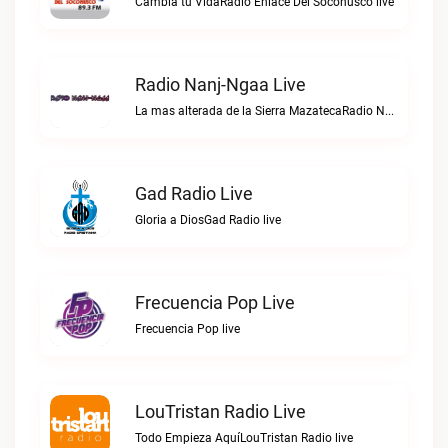
Cambia tu VidaRadio Enlace Del Soconusco live
Radio Nanj-Ngaa Live
La mas alterada de la Sierra MazatecaRadio Nanj-Ngaa live
Gad Radio Live
Gloria a DiosGad Radio live
Frecuencia Pop Live
Frecuencia Pop live
LouTristan Radio Live
Todo Empieza AquíLouTristan Radio live