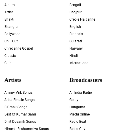
Album
Bengali
Artist
Bhojpuri
Bhakti
Créole Haïtienne
Bhangra
English
Bollywood
Francais
Chill Out
Gujarati
Chrétienne Gospel
Haryanvi
Classic
Hindi
Club
International
Artists
Broadcasters
Ammy Virk Songs
All India Radio
Asha Bhosle Songs
Goldy
B Praak Songs
Hungama
Best Of Kumar Sanu
Mirchi Online
Diljit Dosanjh Songs
Radio Beat
Himesh Reshammiya Songs
Radio City