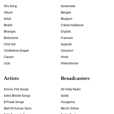
90s Song
Assamese
Album
Bengali
Artist
Bhojpuri
Bhakti
Créole Haïtienne
Bhangra
English
Bollywood
Francais
Chill Out
Gujarati
Chrétienne Gospel
Haryanvi
Classic
Hindi
Club
International
Artists
Broadcasters
Ammy Virk Songs
All India Radio
Asha Bhosle Songs
Goldy
B Praak Songs
Hungama
Best Of Kumar Sanu
Mirchi Online