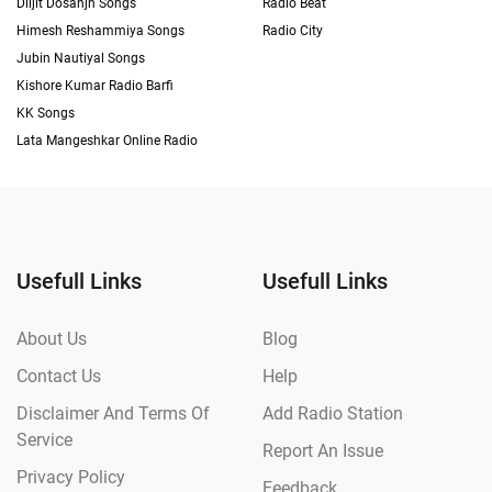
Diljit Dosanjh Songs
Radio Beat
Himesh Reshammiya Songs
Radio City
Jubin Nautiyal Songs
Kishore Kumar Radio Barfi
KK Songs
Lata Mangeshkar Online Radio
Usefull Links
Usefull Links
About Us
Blog
Contact Us
Help
Disclaimer And Terms Of
Add Radio Station
Service
Report An Issue
Privacy Policy
Feedback