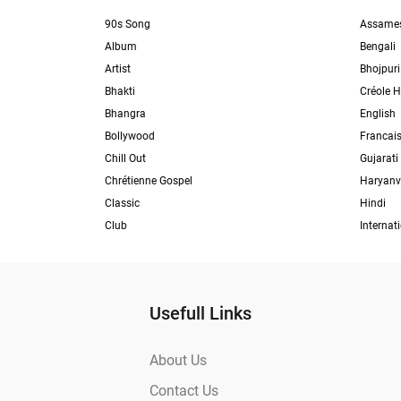
90s Song
Assame
Album
Bengali
Artist
Bhojpuri
Bhakti
Créole H
Bhangra
English
Bollywood
Francai
Chill Out
Gujarati
Chrétienne Gospel
Haryanv
Classic
Hindi
Club
Internat
Usefull Links
About Us
Contact Us