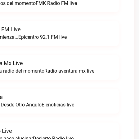
itos del momentoFMK Radio FM live
1 FM Live
enza...Epicentro 92.1 FM live
a Mx Live
a radio del momentoRadio aventura mx live
ve
 Desde Otro ÁnguloElenoticias live
 Live
e hace alucinarDesierto Radio live