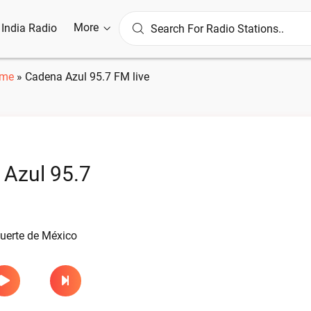
More
l India Radio
me
»
Cadena Azul 95.7 FM live
Azul 95.7
e
uerte de México