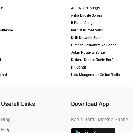
se
Ammy Virk Songs
Asha Bhosle Songs
B Praak Songs
aïtienne
Best Of Kumar Sanu
Diljit Dosanjh Songs
s
Himesh Reshammiya Songs
Jubin Nautiyal Songs
i
Kishore Kumar Radio Barfi
KK Songs
ional
Lata Mangeshkar Online Radio
Usefull Links
Download App
Blog
Radio Barfi - Meethe Gaane
Help