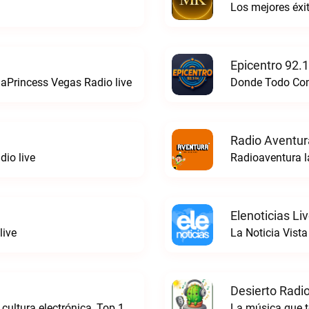
Los mejores éx
Epicentro 92.
aPrincess Vegas Radio live
Donde Todo Comi
Radio Aventur
io live
Radioaventura l
Elenoticias Li
live
La Noticia Vista
Desierto Radio
Online Radio, música electrónica en vivo, cultura electrónica, Top 10 semanal, videos, descargasTronicaFM live
La música que t