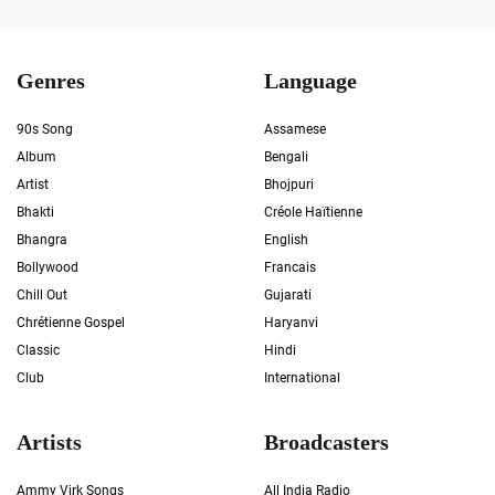
Genres
Language
90s Song
Assamese
Album
Bengali
Artist
Bhojpuri
Bhakti
Créole Haïtienne
Bhangra
English
Bollywood
Francais
Chill Out
Gujarati
Chrétienne Gospel
Haryanvi
Classic
Hindi
Club
International
Artists
Broadcasters
Ammy Virk Songs
All India Radio