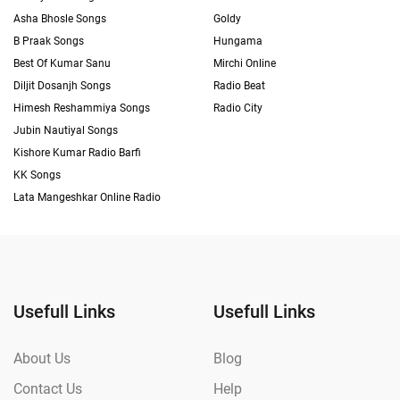
Asha Bhosle Songs
Goldy
B Praak Songs
Hungama
Best Of Kumar Sanu
Mirchi Online
Diljit Dosanjh Songs
Radio Beat
Himesh Reshammiya Songs
Radio City
Jubin Nautiyal Songs
Kishore Kumar Radio Barfi
KK Songs
Lata Mangeshkar Online Radio
Usefull Links
Usefull Links
About Us
Blog
Contact Us
Help