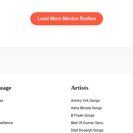
Load More Mexico Radios
uage
Artists
se
Ammy Virk Songs
Asha Bhosle Songs
B Praak Songs
aïtienne
Best Of Kumar Sanu
Diljit Dosanjh Songs