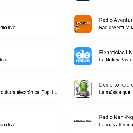
Radio Aventur
io live
Radioaventura l
Elenoticias Li
live
La Noticia Vista
Desierto Radio
Online Radio, música electrónica en vivo, cultura electrónica, Top 10 semanal, videos, descargasTronicaFM live
La música que t
Radio Nanj-Ng
co live
La mas alterada