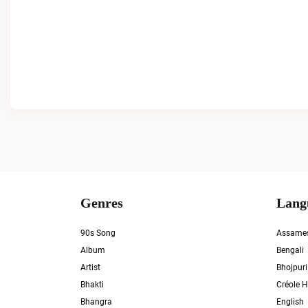
Genres
Lang
90s Song
Assame
Album
Bengali
Artist
Bhojpuri
Bhakti
Créole H
Bhangra
English