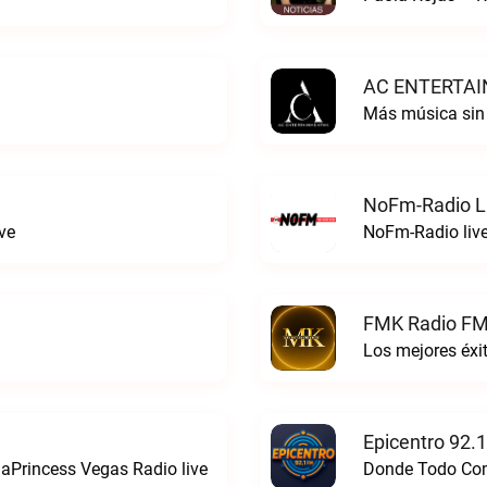
AC ENTERTAI
Más música si
NoFm-Radio L
ve
NoFm-Radio liv
FMK Radio FM
Los mejores éx
Epicentro 92.
aPrincess Vegas Radio live
Donde Todo Comi