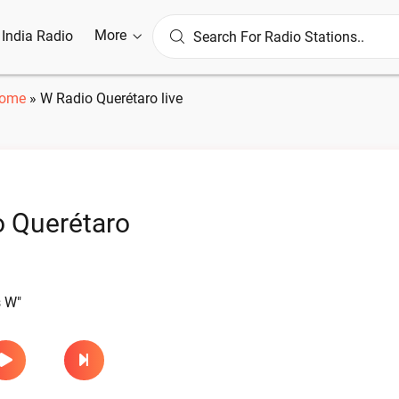
More
l India Radio
ome
»
W Radio Querétaro live
 Querétaro
s W"