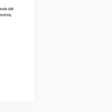
avés del
onomía,