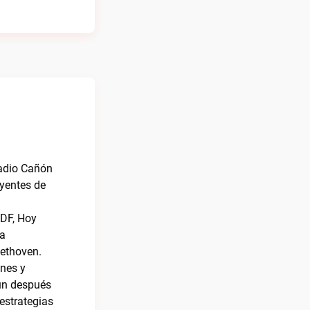
Radio Cañón
oyentes de
 DF, Hoy
na
eethoven.
ones y
 un después
estrategias