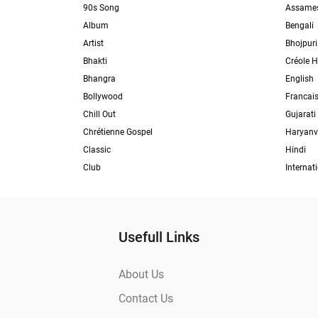
90s Song
Assame
Album
Bengali
Artist
Bhojpuri
Bhakti
Créole H
Bhangra
English
Bollywood
Francai
Chill Out
Gujarati
Chrétienne Gospel
Haryanv
Classic
Hindi
Club
Internat
Usefull Links
About Us
Contact Us