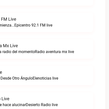
1 FM Live
enza...Epicentro 92.1 FM live
a Mx Live
a radio del momentoRadio aventura mx live
ve
 Desde Otro ÁnguloElenoticias live
 Live
e hace alucinarDesierto Radio live