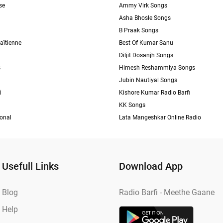
se
Ammy Virk Songs
Asha Bhosle Songs
B Praak Songs
aïtienne
Best Of Kumar Sanu
Diljit Dosanjh Songs
s
Himesh Reshammiya Songs
Jubin Nautiyal Songs
i
Kishore Kumar Radio Barfi
KK Songs
ional
Lata Mangeshkar Online Radio
Usefull Links
Download App
Blog
Radio Barfi - Meethe Gaane
Help