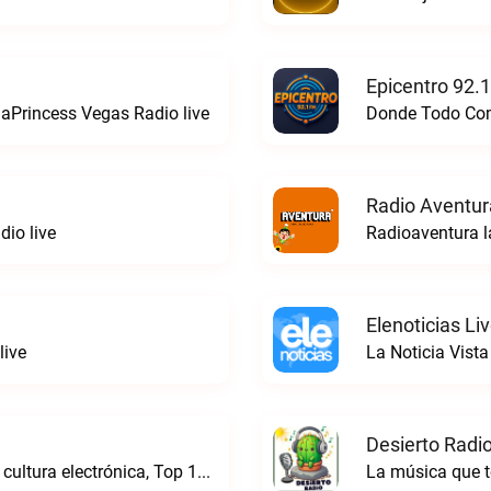
Epicentro 92.
aPrincess Vegas Radio live
Donde Todo Comi
Radio Aventur
io live
Radioaventura l
Elenoticias Li
live
La Noticia Vista
Desierto Radio
Online Radio, música electrónica en vivo, cultura electrónica, Top 10 semanal, videos, descargasTronicaFM live
La música que t