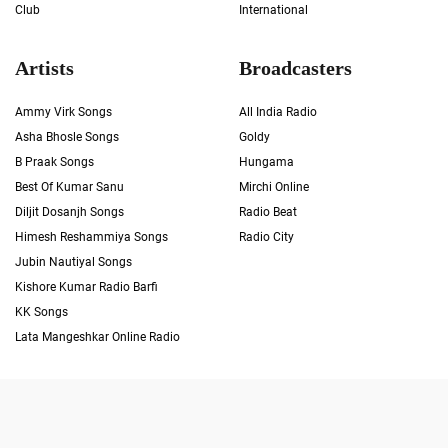
Club
International
Artists
Broadcasters
Ammy Virk Songs
All India Radio
Asha Bhosle Songs
Goldy
B Praak Songs
Hungama
Best Of Kumar Sanu
Mirchi Online
Diljit Dosanjh Songs
Radio Beat
Himesh Reshammiya Songs
Radio City
Jubin Nautiyal Songs
Kishore Kumar Radio Barfi
KK Songs
Lata Mangeshkar Online Radio