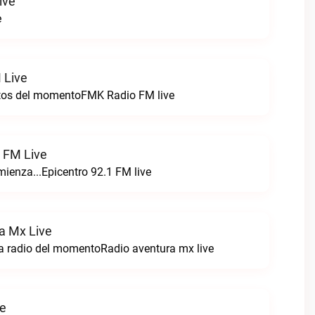
ive
e
 Live
itos del momentoFMK Radio FM live
1 FM Live
enza...Epicentro 92.1 FM live
a Mx Live
a radio del momentoRadio aventura mx live
ve