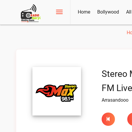
Home
Bollywood
Al
H
Stereo 
FM Liv
Arrasandooo