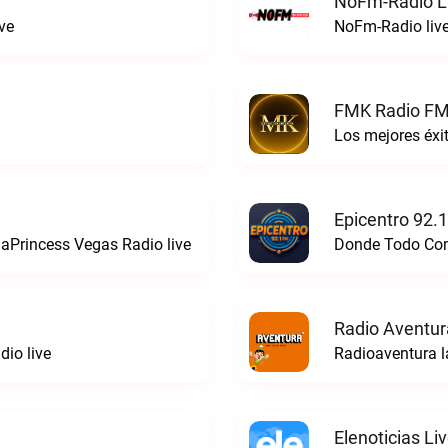
NoFm-Radio L
ve
NoFm-Radio liv
FMK Radio FM
Los mejores éx
Epicentro 92.
aPrincess Vegas Radio live
Donde Todo Comi
Radio Aventur
io live
Radioaventura l
Elenoticias Li