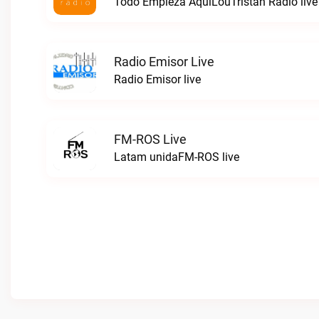
Todo Empieza AquíLouTristan Radio live
Radio Emisor Live
Radio Emisor live
FM-ROS Live
Latam unidaFM-ROS live