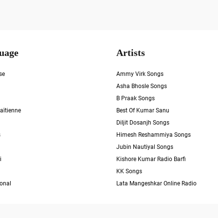
uage
Artists
se
Ammy Virk Songs
Asha Bhosle Songs
B Praak Songs
aïtienne
Best Of Kumar Sanu
Diljit Dosanjh Songs
s
Himesh Reshammiya Songs
Jubin Nautiyal Songs
i
Kishore Kumar Radio Barfi
KK Songs
ional
Lata Mangeshkar Online Radio