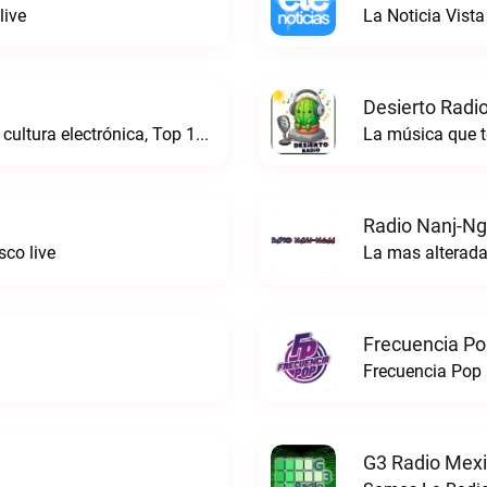
live
La Noticia Vista
Desierto Radio
Online Radio, música electrónica en vivo, cultura electrónica, Top 10 semanal, videos, descargasTronicaFM live
La música que t
Radio Nanj-Ng
co live
La mas alterada
Frecuencia Po
Frecuencia Pop 
G3 Radio Mexi