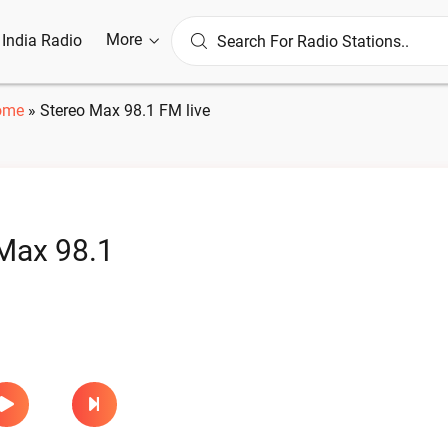
More
l India Radio
ome
»
Stereo Max 98.1 FM live
Max 98.1
e