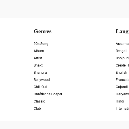
Genres
Lang
90s Song
Assame
Album
Bengali
Artist
Bhojpuri
Bhakti
Créole H
Bhangra
English
Bollywood
Francai
Chill Out
Gujarati
Chrétienne Gospel
Haryanv
Classic
Hindi
Club
Internat