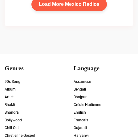
Load More Mexico Radios
Genres
Language
90s Song
Assamese
Album
Bengali
Artist
Bhojpuri
Bhakti
Créole Haïtienne
Bhangra
English
Bollywood
Francais
Chill Out
Gujarati
Chrétienne Gospel
Haryanvi