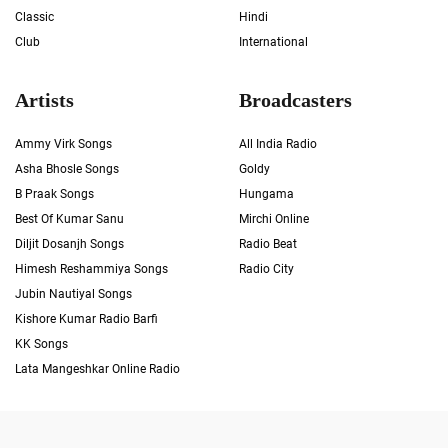
Classic
Hindi
Club
International
Artists
Broadcasters
Ammy Virk Songs
All India Radio
Asha Bhosle Songs
Goldy
B Praak Songs
Hungama
Best Of Kumar Sanu
Mirchi Online
Diljit Dosanjh Songs
Radio Beat
Himesh Reshammiya Songs
Radio City
Jubin Nautiyal Songs
Kishore Kumar Radio Barfi
KK Songs
Lata Mangeshkar Online Radio