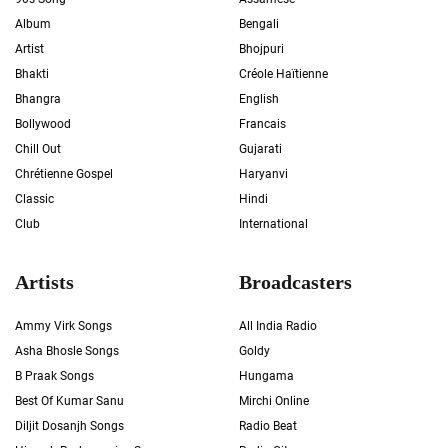
Album
Bengali
Artist
Bhojpuri
Bhakti
Créole Haïtienne
Bhangra
English
Bollywood
Francais
Chill Out
Gujarati
Chrétienne Gospel
Haryanvi
Classic
Hindi
Club
International
Artists
Broadcasters
Ammy Virk Songs
All India Radio
Asha Bhosle Songs
Goldy
B Praak Songs
Hungama
Best Of Kumar Sanu
Mirchi Online
Diljit Dosanjh Songs
Radio Beat