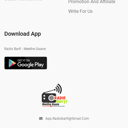
Promotion And Affiliate
Write For Us
Download App
Radio Barfi - Meethe Gaane
App.radiobarfi@gmail.com