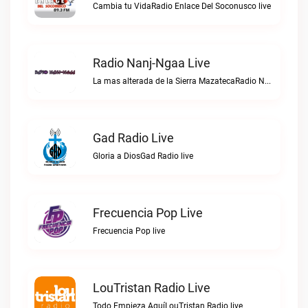
Cambia tu VidaRadio Enlace Del Soconusco live
Radio Nanj-Ngaa Live
La mas alterada de la Sierra MazatecaRadio Nanj-Ngaa live
Gad Radio Live
Gloria a DiosGad Radio live
Frecuencia Pop Live
Frecuencia Pop live
LouTristan Radio Live
Todo Empieza AquíLouTristan Radio live