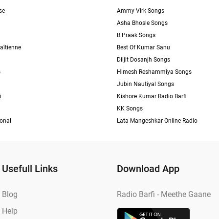
se
Ammy Virk Songs
Asha Bhosle Songs
B Praak Songs
aïtienne
Best Of Kumar Sanu
Diljit Dosanjh Songs
s
Himesh Reshammiya Songs
Jubin Nautiyal Songs
i
Kishore Kumar Radio Barfi
KK Songs
ional
Lata Mangeshkar Online Radio
Usefull Links
Download App
Blog
Radio Barfi - Meethe Gaane
Help