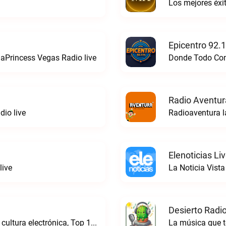
Los mejores éx
Epicentro 92.
aPrincess Vegas Radio live
Donde Todo Comi
Radio Aventur
io live
Radioaventura l
Elenoticias Li
live
La Noticia Vista
Desierto Radio
Online Radio, música electrónica en vivo, cultura electrónica, Top 10 semanal, videos, descargasTronicaFM live
La música que t