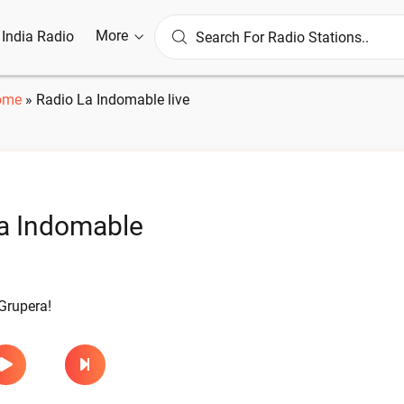
More
l India Radio
ome
»
Radio La Indomable live
a Indomable
Grupera!