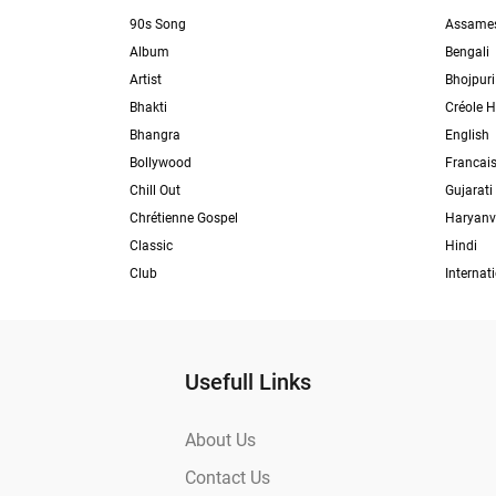
90s Song
Assame
Album
Bengali
Artist
Bhojpuri
Bhakti
Créole H
Bhangra
English
Bollywood
Francai
Chill Out
Gujarati
Chrétienne Gospel
Haryanv
Classic
Hindi
Club
Internat
Usefull Links
About Us
Contact Us