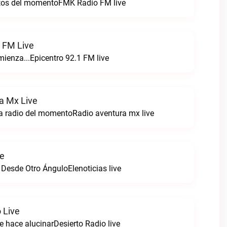
itos del momentoFMK Radio FM live
1 FM Live
enza...Epicentro 92.1 FM live
a Mx Live
a radio del momentoRadio aventura mx live
ve
 Desde Otro ÁnguloElenoticias live
 Live
e hace alucinarDesierto Radio live