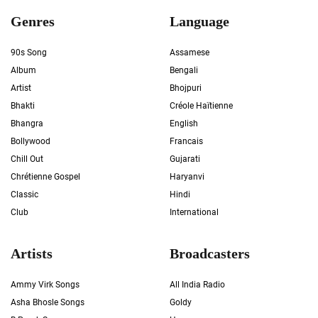
Genres
Language
90s Song
Assamese
Album
Bengali
Artist
Bhojpuri
Bhakti
Créole Haïtienne
Bhangra
English
Bollywood
Francais
Chill Out
Gujarati
Chrétienne Gospel
Haryanvi
Classic
Hindi
Club
International
Artists
Broadcasters
Ammy Virk Songs
All India Radio
Asha Bhosle Songs
Goldy