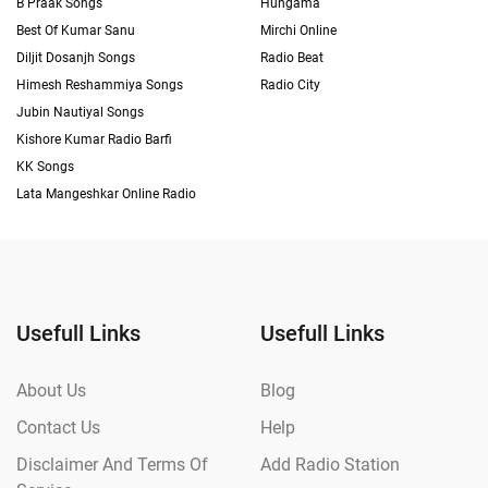
B Praak Songs
Hungama
Best Of Kumar Sanu
Mirchi Online
Diljit Dosanjh Songs
Radio Beat
Himesh Reshammiya Songs
Radio City
Jubin Nautiyal Songs
Kishore Kumar Radio Barfi
KK Songs
Lata Mangeshkar Online Radio
Usefull Links
Usefull Links
About Us
Blog
Contact Us
Help
Disclaimer And Terms Of
Add Radio Station