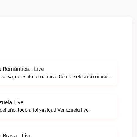
a Romántica… Live
Radio de género salsa, de estilo romántico. Con la selección musical que nos gusta...Caracas. Salsa Romántica… live
uela Live
del año, todo año!Navidad Venezuela live
a Brava… Live