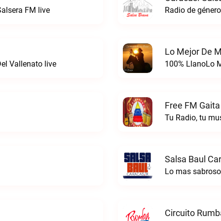
alsera FM live
Lo Mejor De M
l Vallenato live
100% LlanoLo Me
Free FM Gaita
Tu Radio, tu mu
Salsa Baul Ca
Lo mas sabrosoS
Circuito Rumb