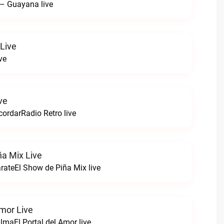
– Guayana live
Live
ve
ve
ordarRadio Retro live
ña Mix Live
arateEl Show de Piña Mix live
Amor Live
lmaEl Portal del Amor live