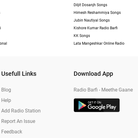
Diljit Dosanjh Songs
s
Himesh Reshammiya Songs
Jubin Nautiyal Songs
i
Kishore Kumar Radio Barfi
KK Songs
ional
Lata Mangeshkar Online Radio
Usefull Links
Download App
Blog
Radio Barfi - Meethe Gaane
Help
Add Radio Station
Report An Issue
Feedback