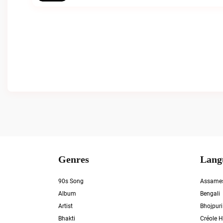
Genres
Lang
90s Song
Assame
Album
Bengali
Artist
Bhojpuri
Bhakti
Créole H