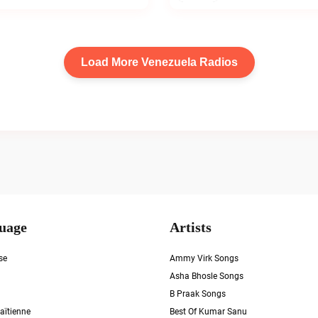
Load More Venezuela Radios
uage
Artists
se
Ammy Virk Songs
Asha Bhosle Songs
B Praak Songs
aïtienne
Best Of Kumar Sanu