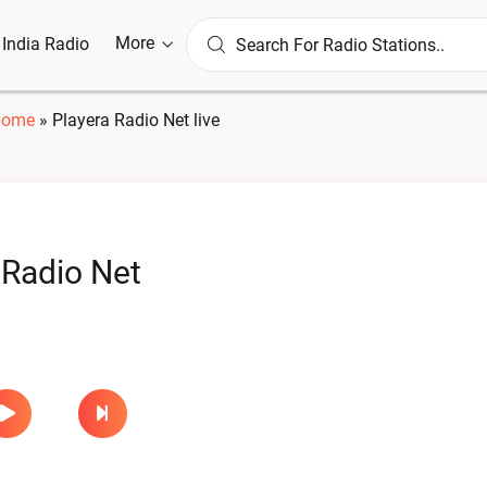
More
l India Radio
Home
»
Playera Radio Net live
 Radio Net