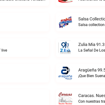
Salsa Collecti
Salsa collection
Zulia Mia 91.3
 live
La Señal De Los
Aragüeña 99.5
¡Que Bien Suena
Caracas. Nues