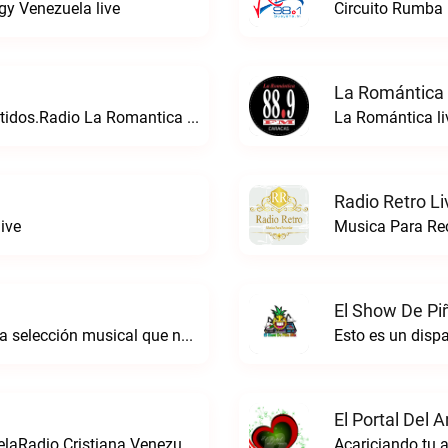
gy Venezuela live
Circuito Rumba 
La Romántica 
24 Con La Musica Que Directa a Tus Sentidos.Radio La Romantica live
La Romántica li
Radio Retro Li
ive
Musica Para Rec
El Show De Pi
Radio de género balada romántica. Con la selección musical que nos gusta...Caracas. Baladas y más… live
Esto es un disp
El Portal Del 
La estacion de radio cristiana de VenezuelaRadio Cristiana Venezuela live
Acariciando tu a