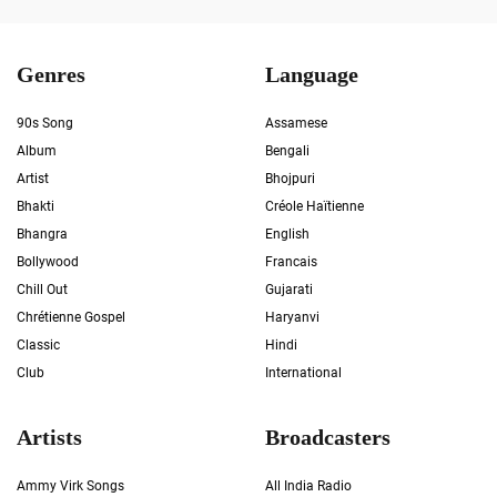
Genres
Language
90s Song
Assamese
Album
Bengali
Artist
Bhojpuri
Bhakti
Créole Haïtienne
Bhangra
English
Bollywood
Francais
Chill Out
Gujarati
Chrétienne Gospel
Haryanvi
Classic
Hindi
Club
International
Artists
Broadcasters
Ammy Virk Songs
All India Radio