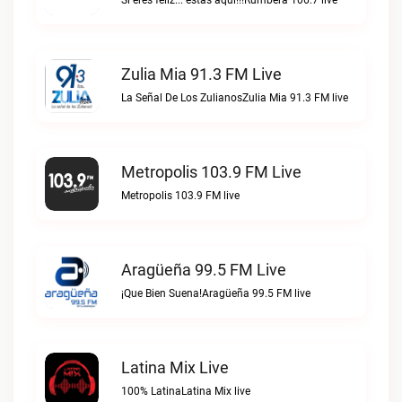
Si eres feliz... estas aquí!!!Rumbera 106.7 live
Zulia Mia 91.3 FM Live
La Señal De Los ZulianosZulia Mia 91.3 FM live
Metropolis 103.9 FM Live
Metropolis 103.9 FM live
Aragüeña 99.5 FM Live
¡Que Bien Suena!Aragüeña 99.5 FM live
Latina Mix Live
100% LatinaLatina Mix live