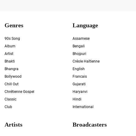
Genres
Language
90s Song
Assamese
Album
Bengali
Artist
Bhojpuri
Bhakti
Créole Haïtienne
Bhangra
English
Bollywood
Francais
Chill Out
Gujarati
Chrétienne Gospel
Haryanvi
Classic
Hindi
Club
International
Artists
Broadcasters