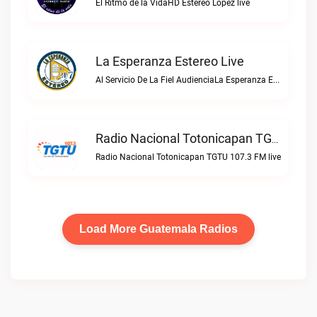
El Ritmo de la VidaHD Estereo Lopez live
La Esperanza Estereo Live
Al Servicio De La Fiel AudienciaLa Esperanza Estereo live
Radio Nacional Totonicapan TGTU 107.3 FM Live
Radio Nacional Totonicapan TGTU 107.3 FM live
Load More Guatemala Radios