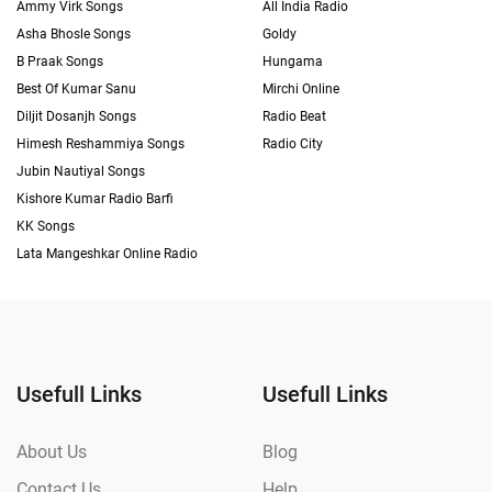
Ammy Virk Songs
All India Radio
Asha Bhosle Songs
Goldy
B Praak Songs
Hungama
Best Of Kumar Sanu
Mirchi Online
Diljit Dosanjh Songs
Radio Beat
Himesh Reshammiya Songs
Radio City
Jubin Nautiyal Songs
Kishore Kumar Radio Barfi
KK Songs
Lata Mangeshkar Online Radio
Usefull Links
Usefull Links
About Us
Blog
Contact Us
Help