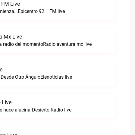
1 FM Live
enza...Epicentro 92.1 FM live
a Mx Live
a radio del momentoRadio aventura mx live
ve
 Desde Otro ÁnguloElenoticias live
 Live
e hace alucinarDesierto Radio live