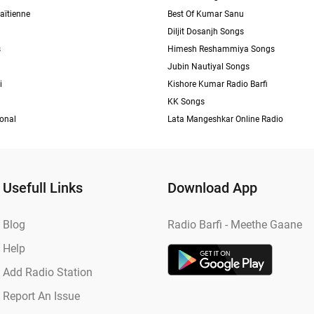
aïtienne
Best Of Kumar Sanu
Diljit Dosanjh Songs
s
Himesh Reshammiya Songs
Jubin Nautiyal Songs
i
Kishore Kumar Radio Barfi
KK Songs
ional
Lata Mangeshkar Online Radio
Usefull Links
Download App
Blog
Radio Barfi - Meethe Gaane
Help
Add Radio Station
Report An Issue