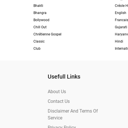
Bhakti
Créole H
Bhangra
English
Bollywood
Francai
Chill Out
Gujarati
Chrétienne Gospel
Haryanv
Classic
Hindi
Club
Internat
Usefull Links
About Us
Contact Us
Disclaimer And Terms Of
Service
Privacy Policy