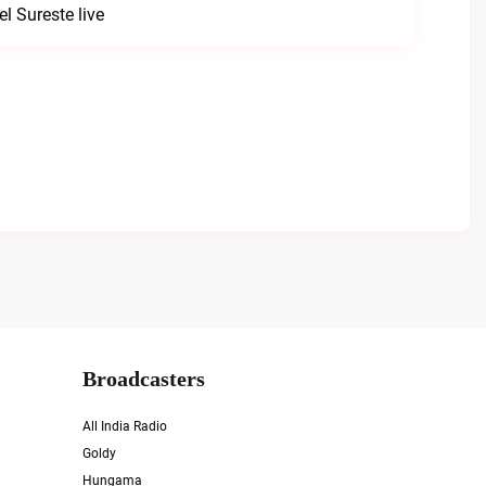
l Sureste live
Broadcasters
All India Radio
Goldy
Hungama