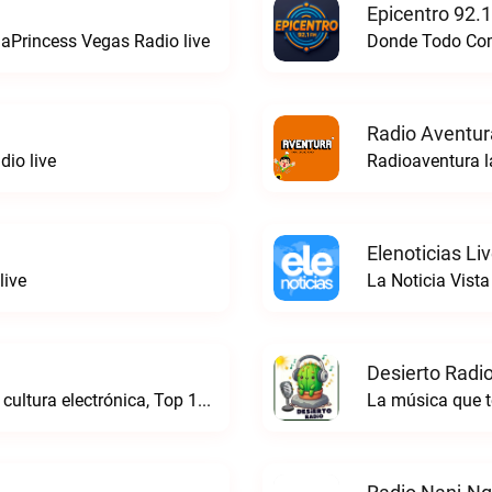
Epicentro 92.
aPrincess Vegas Radio live
Donde Todo Comi
Radio Aventur
io live
Radioaventura l
Elenoticias Li
live
La Noticia Vista
Desierto Radio
Online Radio, música electrónica en vivo, cultura electrónica, Top 10 semanal, videos, descargasTronicaFM live
La música que t