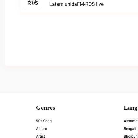
Latam unidaFM-ROS live
Genres
Lang
90s Song
Assame
Album
Bengali
Artist
Bhojpuri