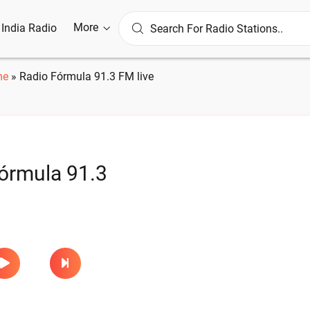
More
l India Radio
me
»
Radio Fórmula 91.3 FM live
órmula 91.3
e