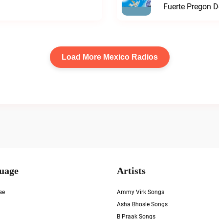
Fuerte Pregon De
Load More Mexico Radios
uage
Artists
se
Ammy Virk Songs
Asha Bhosle Songs
B Praak Songs