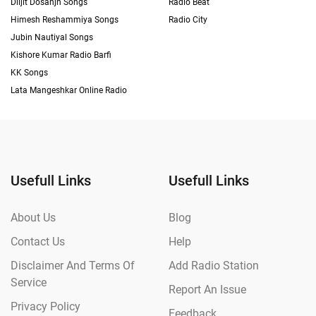
Diljit Dosanjh Songs
Radio Beat
Himesh Reshammiya Songs
Radio City
Jubin Nautiyal Songs
Kishore Kumar Radio Barfi
KK Songs
Lata Mangeshkar Online Radio
Usefull Links
Usefull Links
About Us
Blog
Contact Us
Help
Disclaimer And Terms Of
Add Radio Station
Service
Report An Issue
Privacy Policy
Feedback