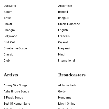
90s Song
Assamese
Album
Bengali
Artist
Bhojpuri
Bhakti
Créole Haïtienne
Bhangra
English
Bollywood
Francais
Chill Out
Gujarati
Chrétienne Gospel
Haryanvi
Classic
Hindi
Club
International
Artists
Broadcasters
Ammy Virk Songs
All India Radio
Asha Bhosle Songs
Goldy
B Praak Songs
Hungama
Best Of Kumar Sanu
Mirchi Online