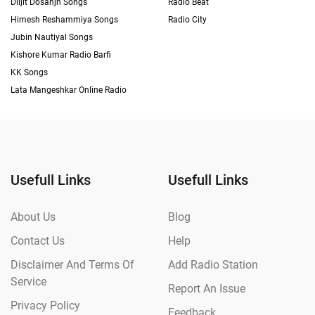
Diljit Dosanjh Songs
Radio Beat
Himesh Reshammiya Songs
Radio City
Jubin Nautiyal Songs
Kishore Kumar Radio Barfi
KK Songs
Lata Mangeshkar Online Radio
Usefull Links
Usefull Links
About Us
Blog
Contact Us
Help
Disclaimer And Terms Of
Add Radio Station
Service
Report An Issue
Privacy Policy
Feedback