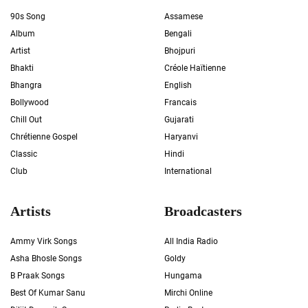
90s Song
Assamese
Album
Bengali
Artist
Bhojpuri
Bhakti
Créole Haïtienne
Bhangra
English
Bollywood
Francais
Chill Out
Gujarati
Chrétienne Gospel
Haryanvi
Classic
Hindi
Club
International
Artists
Broadcasters
Ammy Virk Songs
All India Radio
Asha Bhosle Songs
Goldy
B Praak Songs
Hungama
Best Of Kumar Sanu
Mirchi Online