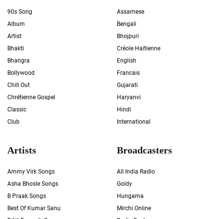
90s Song
Assamese
Album
Bengali
Artist
Bhojpuri
Bhakti
Créole Haïtienne
Bhangra
English
Bollywood
Francais
Chill Out
Gujarati
Chrétienne Gospel
Haryanvi
Classic
Hindi
Club
International
Artists
Broadcasters
Ammy Virk Songs
All India Radio
Asha Bhosle Songs
Goldy
B Praak Songs
Hungama
Best Of Kumar Sanu
Mirchi Online