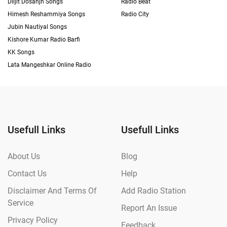
Diljit Dosanjh Songs
Radio Beat
Himesh Reshammiya Songs
Radio City
Jubin Nautiyal Songs
Kishore Kumar Radio Barfi
KK Songs
Lata Mangeshkar Online Radio
Usefull Links
Usefull Links
About Us
Blog
Contact Us
Help
Disclaimer And Terms Of
Add Radio Station
Service
Report An Issue
Privacy Policy
Feedback