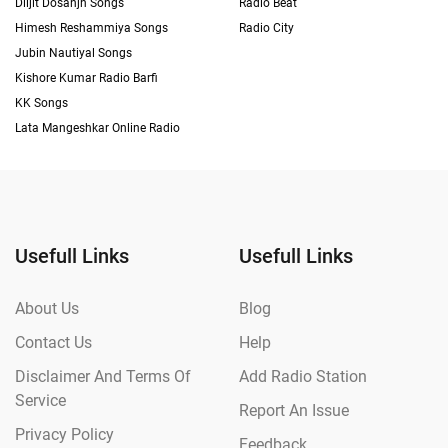
Diljit Dosanjh Songs
Radio Beat
Himesh Reshammiya Songs
Radio City
Jubin Nautiyal Songs
Kishore Kumar Radio Barfi
KK Songs
Lata Mangeshkar Online Radio
Usefull Links
Usefull Links
About Us
Blog
Contact Us
Help
Disclaimer And Terms Of
Add Radio Station
Service
Report An Issue
Privacy Policy
Feedback