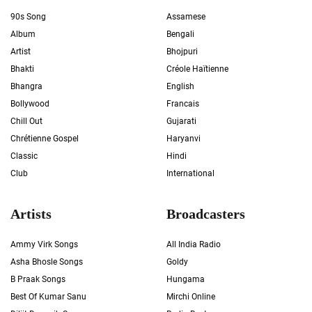
90s Song
Assamese
Album
Bengali
Artist
Bhojpuri
Bhakti
Créole Haïtienne
Bhangra
English
Bollywood
Francais
Chill Out
Gujarati
Chrétienne Gospel
Haryanvi
Classic
Hindi
Club
International
Artists
Broadcasters
Ammy Virk Songs
All India Radio
Asha Bhosle Songs
Goldy
B Praak Songs
Hungama
Best Of Kumar Sanu
Mirchi Online