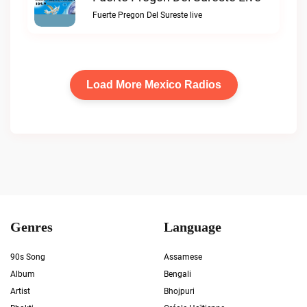
Fuerte Pregon Del Sureste live
Load More Mexico Radios
Genres
Language
90s Song
Assamese
Album
Bengali
Artist
Bhojpuri