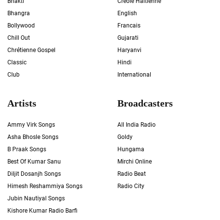
Bhakti
Créole Haïtienne
Bhangra
English
Bollywood
Francais
Chill Out
Gujarati
Chrétienne Gospel
Haryanvi
Classic
Hindi
Club
International
Artists
Broadcasters
Ammy Virk Songs
All India Radio
Asha Bhosle Songs
Goldy
B Praak Songs
Hungama
Best Of Kumar Sanu
Mirchi Online
Diljit Dosanjh Songs
Radio Beat
Himesh Reshammiya Songs
Radio City
Jubin Nautiyal Songs
Kishore Kumar Radio Barfi