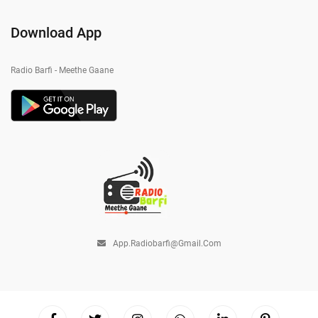
Download App
Radio Barfi - Meethe Gaane
App.radiobarfi@gmail.com