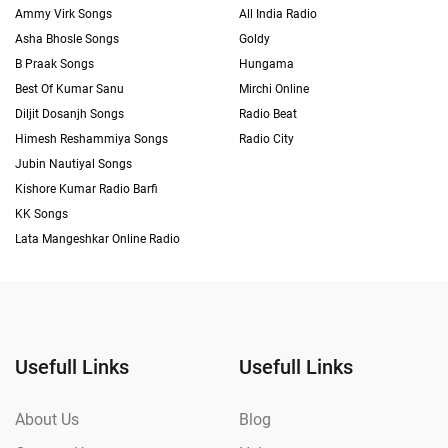
Ammy Virk Songs
All India Radio
Asha Bhosle Songs
Goldy
B Praak Songs
Hungama
Best Of Kumar Sanu
Mirchi Online
Diljit Dosanjh Songs
Radio Beat
Himesh Reshammiya Songs
Radio City
Jubin Nautiyal Songs
Kishore Kumar Radio Barfi
KK Songs
Lata Mangeshkar Online Radio
Usefull Links
Usefull Links
About Us
Blog