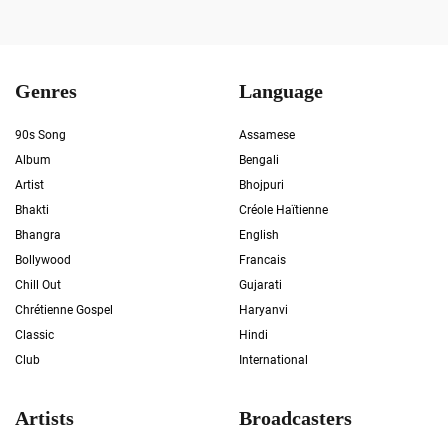
Genres
Language
90s Song
Assamese
Album
Bengali
Artist
Bhojpuri
Bhakti
Créole Haïtienne
Bhangra
English
Bollywood
Francais
Chill Out
Gujarati
Chrétienne Gospel
Haryanvi
Classic
Hindi
Club
International
Artists
Broadcasters