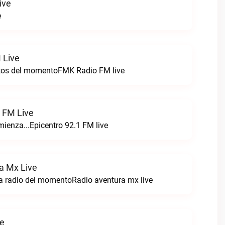
ive
e
 Live
itos del momentoFMK Radio FM live
1 FM Live
enza...Epicentro 92.1 FM live
a Mx Live
a radio del momentoRadio aventura mx live
ve