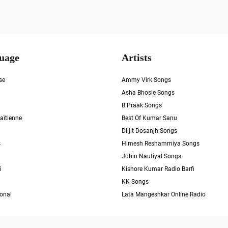
uage
Artists
se
Ammy Virk Songs
Asha Bhosle Songs
B Praak Songs
aïtienne
Best Of Kumar Sanu
Diljit Dosanjh Songs
s
Himesh Reshammiya Songs
Jubin Nautiyal Songs
i
Kishore Kumar Radio Barfi
KK Songs
ional
Lata Mangeshkar Online Radio