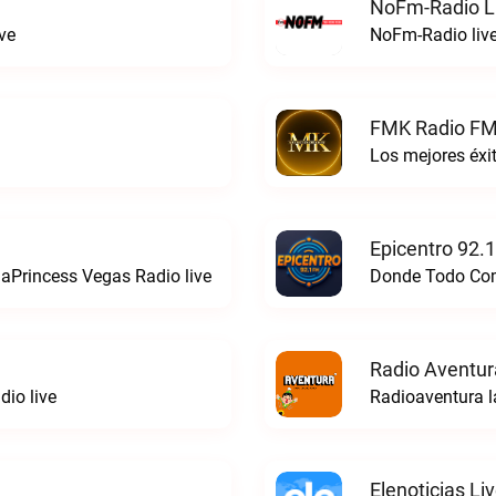
NoFm-Radio L
ve
NoFm-Radio liv
FMK Radio FM
Los mejores éx
Epicentro 92.
aPrincess Vegas Radio live
Donde Todo Comi
Radio Aventur
io live
Radioaventura l
Elenoticias Li