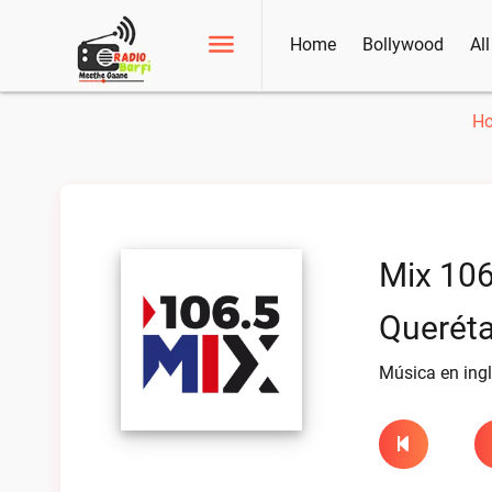
Home
Bollywood
Al
H
Mix 106
Queréta
Música en ing