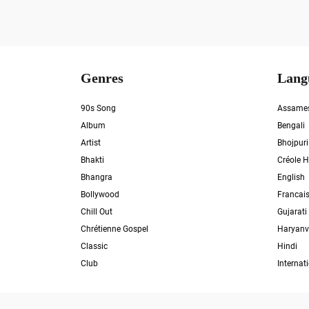
Genres
Lang
90s Song
Assame
Album
Bengali
Artist
Bhojpuri
Bhakti
Créole H
Bhangra
English
Bollywood
Francai
Chill Out
Gujarati
Chrétienne Gospel
Haryanv
Classic
Hindi
Club
Internat