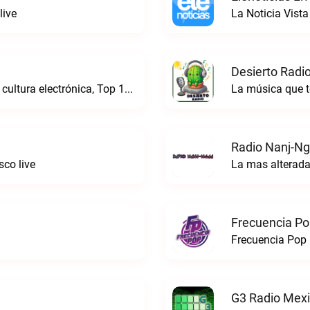
live
La Noticia Vista
Desierto Radio
Online Radio, música electrónica en vivo, cultura electrónica, Top 10 semanal, videos, descargasTronicaFM live
La música que t
Radio Nanj-Ng
co live
La mas alterada
Frecuencia Po
Frecuencia Pop 
G3 Radio Mexi