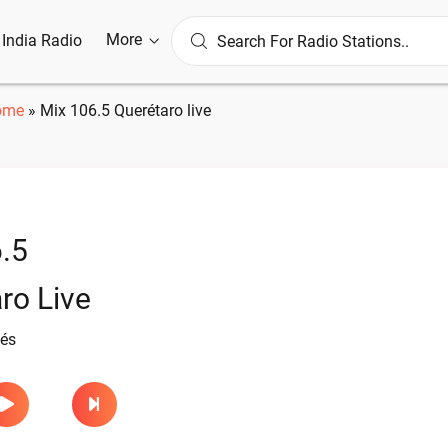
More
l India Radio
ome
»
Mix 106.5 Querétaro live
.5
ro Live
lés