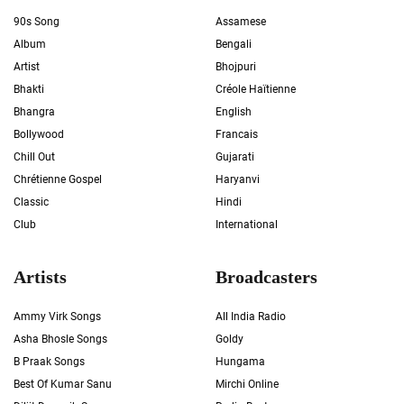
90s Song
Assamese
Album
Bengali
Artist
Bhojpuri
Bhakti
Créole Haïtienne
Bhangra
English
Bollywood
Francais
Chill Out
Gujarati
Chrétienne Gospel
Haryanvi
Classic
Hindi
Club
International
Artists
Broadcasters
Ammy Virk Songs
All India Radio
Asha Bhosle Songs
Goldy
B Praak Songs
Hungama
Best Of Kumar Sanu
Mirchi Online