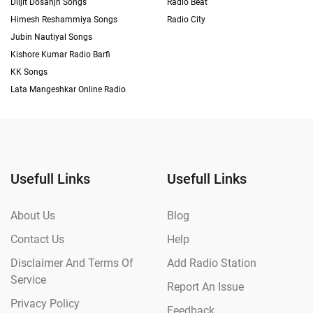
Diljit Dosanjh Songs
Radio Beat
Himesh Reshammiya Songs
Radio City
Jubin Nautiyal Songs
Kishore Kumar Radio Barfi
KK Songs
Lata Mangeshkar Online Radio
Usefull Links
Usefull Links
About Us
Blog
Contact Us
Help
Disclaimer And Terms Of
Add Radio Station
Service
Report An Issue
Privacy Policy
Feedback