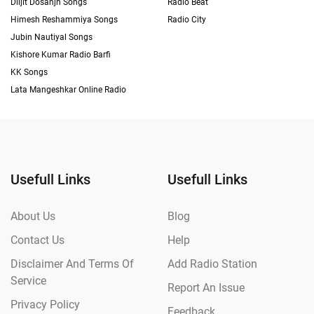
Diljit Dosanjh Songs
Radio Beat
Himesh Reshammiya Songs
Radio City
Jubin Nautiyal Songs
Kishore Kumar Radio Barfi
KK Songs
Lata Mangeshkar Online Radio
Usefull Links
Usefull Links
About Us
Blog
Contact Us
Help
Disclaimer And Terms Of
Add Radio Station
Service
Report An Issue
Privacy Policy
Feedback