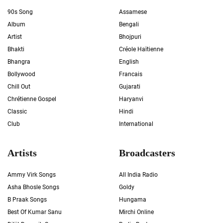
90s Song
Assamese
Album
Bengali
Artist
Bhojpuri
Bhakti
Créole Haïtienne
Bhangra
English
Bollywood
Francais
Chill Out
Gujarati
Chrétienne Gospel
Haryanvi
Classic
Hindi
Club
International
Artists
Broadcasters
Ammy Virk Songs
All India Radio
Asha Bhosle Songs
Goldy
B Praak Songs
Hungama
Best Of Kumar Sanu
Mirchi Online