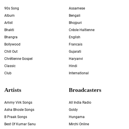
90s Song
Assamese
Album
Bengali
Artist
Bhojpuri
Bhakti
Créole Haïtienne
Bhangra
English
Bollywood
Francais
Chill Out
Gujarati
Chrétienne Gospel
Haryanvi
Classic
Hindi
Club
International
Artists
Broadcasters
Ammy Virk Songs
All India Radio
Asha Bhosle Songs
Goldy
B Praak Songs
Hungama
Best Of Kumar Sanu
Mirchi Online