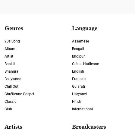
Genres
Language
90s Song
Assamese
Album
Bengali
Artist
Bhojpuri
Bhakti
Créole Haïtienne
Bhangra
English
Bollywood
Francais
Chill Out
Gujarati
Chrétienne Gospel
Haryanvi
Classic
Hindi
Club
International
Artists
Broadcasters