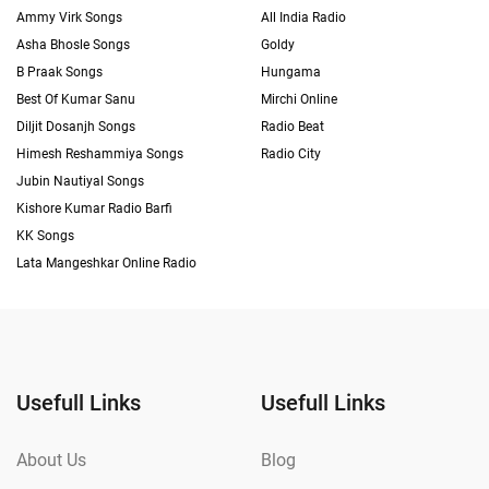
Ammy Virk Songs
All India Radio
Asha Bhosle Songs
Goldy
B Praak Songs
Hungama
Best Of Kumar Sanu
Mirchi Online
Diljit Dosanjh Songs
Radio Beat
Himesh Reshammiya Songs
Radio City
Jubin Nautiyal Songs
Kishore Kumar Radio Barfi
KK Songs
Lata Mangeshkar Online Radio
Usefull Links
Usefull Links
About Us
Blog