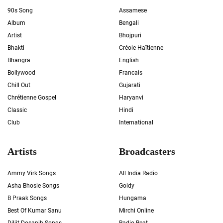
90s Song
Assamese
Album
Bengali
Artist
Bhojpuri
Bhakti
Créole Haïtienne
Bhangra
English
Bollywood
Francais
Chill Out
Gujarati
Chrétienne Gospel
Haryanvi
Classic
Hindi
Club
International
Artists
Broadcasters
Ammy Virk Songs
All India Radio
Asha Bhosle Songs
Goldy
B Praak Songs
Hungama
Best Of Kumar Sanu
Mirchi Online