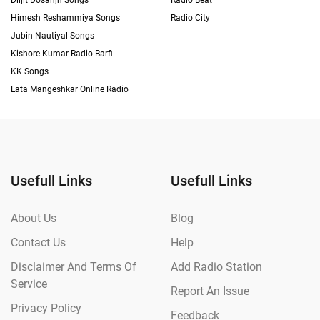
Diljit Dosanjh Songs
Radio Beat
Himesh Reshammiya Songs
Radio City
Jubin Nautiyal Songs
Kishore Kumar Radio Barfi
KK Songs
Lata Mangeshkar Online Radio
Usefull Links
Usefull Links
About Us
Blog
Contact Us
Help
Disclaimer And Terms Of
Add Radio Station
Service
Report An Issue
Privacy Policy
Feedback