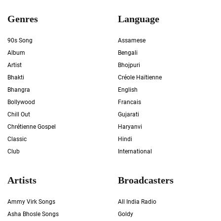
Genres
Language
90s Song
Assamese
Album
Bengali
Artist
Bhojpuri
Bhakti
Créole Haïtienne
Bhangra
English
Bollywood
Francais
Chill Out
Gujarati
Chrétienne Gospel
Haryanvi
Classic
Hindi
Club
International
Artists
Broadcasters
Ammy Virk Songs
All India Radio
Asha Bhosle Songs
Goldy