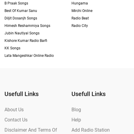
B Praak Songs
Hungama
Best Of Kumar Sanu
Mirchi Online
Diljit Dosanjh Songs
Radio Beat
Himesh Reshammiya Songs
Radio City
Jubin Nautiyal Songs
Kishore Kumar Radio Barfi
KK Songs
Lata Mangeshkar Online Radio
Usefull Links
Usefull Links
About Us
Blog
Contact Us
Help
Disclaimer And Terms Of
Add Radio Station