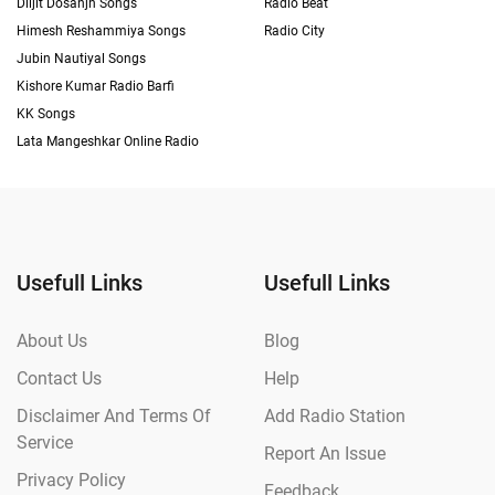
Diljit Dosanjh Songs
Radio Beat
Himesh Reshammiya Songs
Radio City
Jubin Nautiyal Songs
Kishore Kumar Radio Barfi
KK Songs
Lata Mangeshkar Online Radio
Usefull Links
Usefull Links
About Us
Blog
Contact Us
Help
Disclaimer And Terms Of
Add Radio Station
Service
Report An Issue
Privacy Policy
Feedback