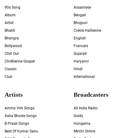
90s Song
Assamese
Album
Bengali
Artist
Bhojpuri
Bhakti
Créole Haïtienne
Bhangra
English
Bollywood
Francais
Chill Out
Gujarati
Chrétienne Gospel
Haryanvi
Classic
Hindi
Club
International
Artists
Broadcasters
Ammy Virk Songs
All India Radio
Asha Bhosle Songs
Goldy
B Praak Songs
Hungama
Best Of Kumar Sanu
Mirchi Online