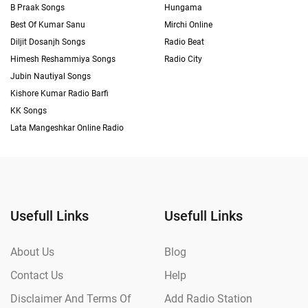
B Praak Songs
Hungama
Best Of Kumar Sanu
Mirchi Online
Diljit Dosanjh Songs
Radio Beat
Himesh Reshammiya Songs
Radio City
Jubin Nautiyal Songs
Kishore Kumar Radio Barfi
KK Songs
Lata Mangeshkar Online Radio
Usefull Links
Usefull Links
About Us
Blog
Contact Us
Help
Disclaimer And Terms Of
Add Radio Station