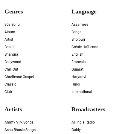
Genres
Language
90s Song
Assamese
Album
Bengali
Artist
Bhojpuri
Bhakti
Créole Haïtienne
Bhangra
English
Bollywood
Francais
Chill Out
Gujarati
Chrétienne Gospel
Haryanvi
Classic
Hindi
Club
International
Artists
Broadcasters
Ammy Virk Songs
All India Radio
Asha Bhosle Songs
Goldy