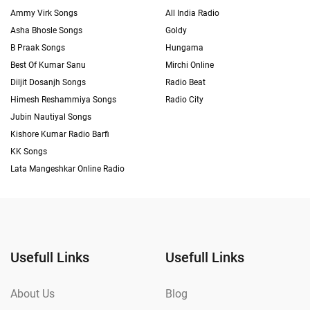
Ammy Virk Songs
All India Radio
Asha Bhosle Songs
Goldy
B Praak Songs
Hungama
Best Of Kumar Sanu
Mirchi Online
Diljit Dosanjh Songs
Radio Beat
Himesh Reshammiya Songs
Radio City
Jubin Nautiyal Songs
Kishore Kumar Radio Barfi
KK Songs
Lata Mangeshkar Online Radio
Usefull Links
Usefull Links
About Us
Blog