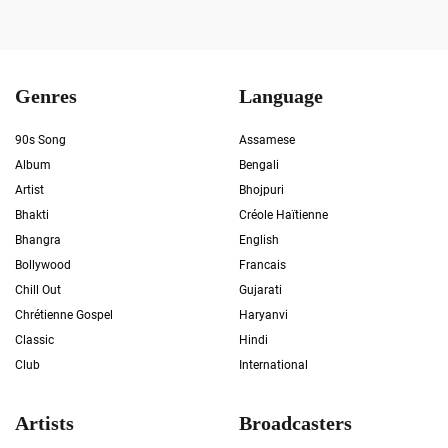
Genres
Language
90s Song
Assamese
Album
Bengali
Artist
Bhojpuri
Bhakti
Créole Haïtienne
Bhangra
English
Bollywood
Francais
Chill Out
Gujarati
Chrétienne Gospel
Haryanvi
Classic
Hindi
Club
International
Artists
Broadcasters