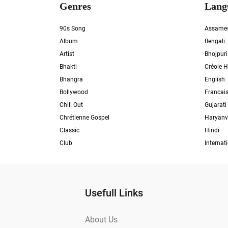
Genres
Lang
90s Song
Assame
Album
Bengali
Artist
Bhojpuri
Bhakti
Créole H
Bhangra
English
Bollywood
Francai
Chill Out
Gujarati
Chrétienne Gospel
Haryanv
Classic
Hindi
Club
Internat
Usefull Links
About Us