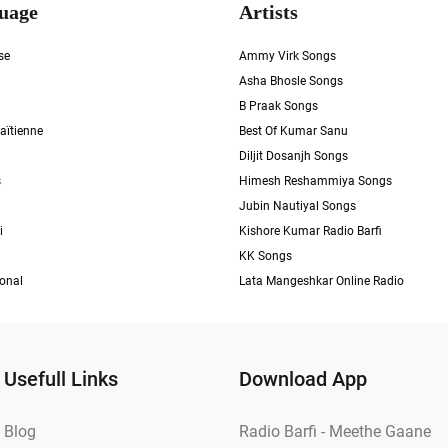
uage
Artists
se
Ammy Virk Songs
Asha Bhosle Songs
B Praak Songs
aïtienne
Best Of Kumar Sanu
Diljit Dosanjh Songs
s
Himesh Reshammiya Songs
Jubin Nautiyal Songs
i
Kishore Kumar Radio Barfi
KK Songs
ional
Lata Mangeshkar Online Radio
Usefull Links
Download App
Blog
Radio Barfi - Meethe Gaane