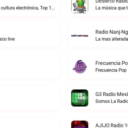
Desierto Radio
Online Radio, música electrónica en vivo, cultura electrónica, Top 10 semanal, videos, descargasTronicaFM live
La música que t
Radio Nanj-Ng
co live
La mas alterada
Frecuencia Po
Frecuencia Pop 
G3 Radio Mexi
Somos La Radio
AJIJO Radio 1