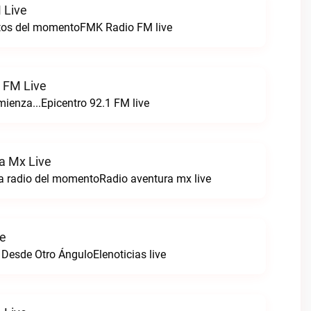
 Live
itos del momentoFMK Radio FM live
1 FM Live
enza...Epicentro 92.1 FM live
a Mx Live
a radio del momentoRadio aventura mx live
ve
 Desde Otro ÁnguloElenoticias live