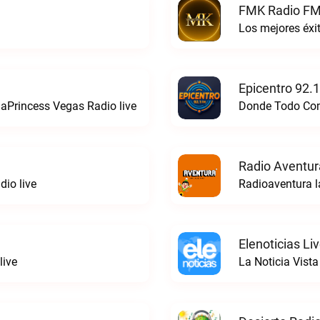
FMK Radio FM
Los mejores éx
Epicentro 92.
aPrincess Vegas Radio live
Donde Todo Comi
Radio Aventur
io live
Radioaventura l
Elenoticias Li
live
La Noticia Vista