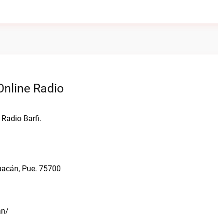
Online Radio
 Radio Barfi.
huacán, Pue. 75700
an/