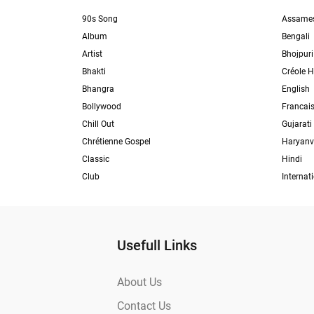
90s Song
Assame
Album
Bengali
Artist
Bhojpuri
Bhakti
Créole H
Bhangra
English
Bollywood
Francai
Chill Out
Gujarati
Chrétienne Gospel
Haryanv
Classic
Hindi
Club
Internat
Usefull Links
About Us
Contact Us