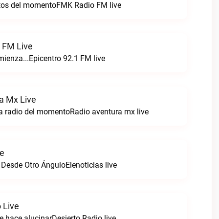
itos del momentoFMK Radio FM live
1 FM Live
enza...Epicentro 92.1 FM live
a Mx Live
a radio del momentoRadio aventura mx live
ve
 Desde Otro ÁnguloElenoticias live
 Live
e hace alucinarDesierto Radio live