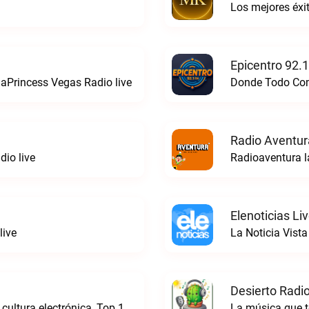
Los mejores éx
Epicentro 92.
aPrincess Vegas Radio live
Donde Todo Comi
Radio Aventur
io live
Radioaventura l
Elenoticias Li
live
La Noticia Vista
Desierto Radio
Online Radio, música electrónica en vivo, cultura electrónica, Top 10 semanal, videos, descargasTronicaFM live
La música que t