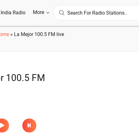
More
l India Radio
ome
»
La Mejor 100.5 FM live
r 100.5 FM