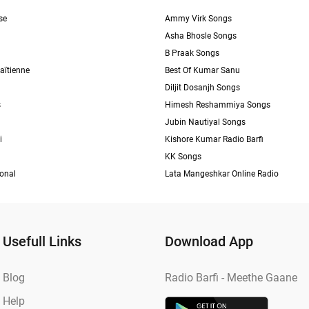
se
Ammy Virk Songs
Asha Bhosle Songs
B Praak Songs
aïtienne
Best Of Kumar Sanu
Diljit Dosanjh Songs
s
Himesh Reshammiya Songs
Jubin Nautiyal Songs
i
Kishore Kumar Radio Barfi
KK Songs
ional
Lata Mangeshkar Online Radio
Usefull Links
Download App
Blog
Radio Barfi - Meethe Gaane
Help