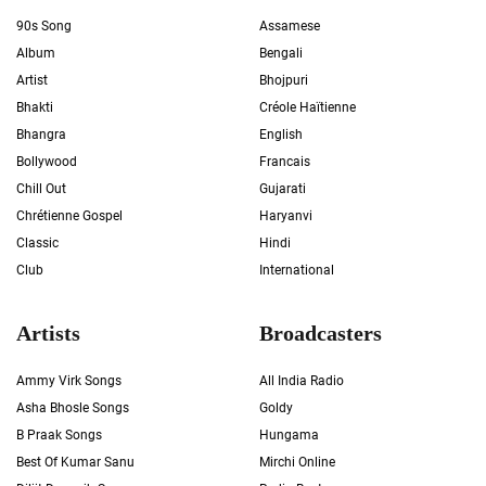
90s Song
Assamese
Album
Bengali
Artist
Bhojpuri
Bhakti
Créole Haïtienne
Bhangra
English
Bollywood
Francais
Chill Out
Gujarati
Chrétienne Gospel
Haryanvi
Classic
Hindi
Club
International
Artists
Broadcasters
Ammy Virk Songs
All India Radio
Asha Bhosle Songs
Goldy
B Praak Songs
Hungama
Best Of Kumar Sanu
Mirchi Online