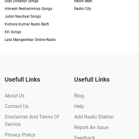
Diljit Dosanjh Songs
Radio Beat
Himesh Reshammiya Songs
Radio City
Jubin Nautiyal Songs
Kishore Kumar Radio Barfi
KK Songs
Lata Mangeshkar Online Radio
Usefull Links
Usefull Links
About Us
Blog
Contact Us
Help
Disclaimer And Terms Of
Add Radio Station
Service
Report An Issue
Privacy Policy
Feedback