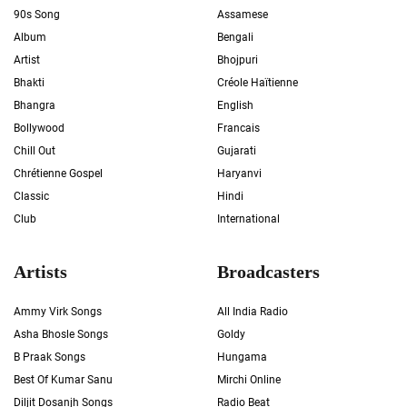
90s Song
Assamese
Album
Bengali
Artist
Bhojpuri
Bhakti
Créole Haïtienne
Bhangra
English
Bollywood
Francais
Chill Out
Gujarati
Chrétienne Gospel
Haryanvi
Classic
Hindi
Club
International
Artists
Broadcasters
Ammy Virk Songs
All India Radio
Asha Bhosle Songs
Goldy
B Praak Songs
Hungama
Best Of Kumar Sanu
Mirchi Online
Diljit Dosanjh Songs
Radio Beat