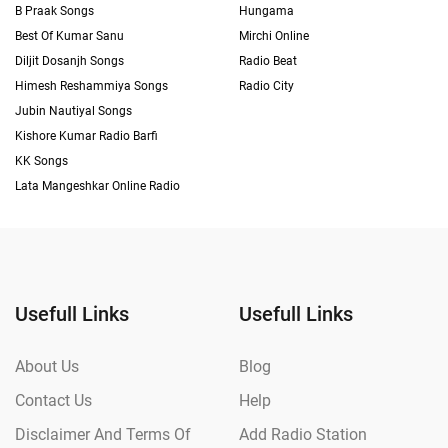
B Praak Songs
Hungama
Best Of Kumar Sanu
Mirchi Online
Diljit Dosanjh Songs
Radio Beat
Himesh Reshammiya Songs
Radio City
Jubin Nautiyal Songs
Kishore Kumar Radio Barfi
KK Songs
Lata Mangeshkar Online Radio
Usefull Links
Usefull Links
About Us
Blog
Contact Us
Help
Disclaimer And Terms Of
Add Radio Station