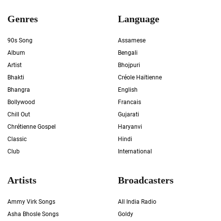
Genres
Language
90s Song
Assamese
Album
Bengali
Artist
Bhojpuri
Bhakti
Créole Haïtienne
Bhangra
English
Bollywood
Francais
Chill Out
Gujarati
Chrétienne Gospel
Haryanvi
Classic
Hindi
Club
International
Artists
Broadcasters
Ammy Virk Songs
All India Radio
Asha Bhosle Songs
Goldy