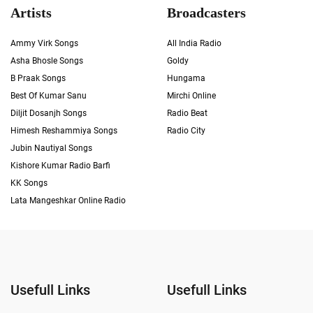
Artists
Broadcasters
Ammy Virk Songs
All India Radio
Asha Bhosle Songs
Goldy
B Praak Songs
Hungama
Best Of Kumar Sanu
Mirchi Online
Diljit Dosanjh Songs
Radio Beat
Himesh Reshammiya Songs
Radio City
Jubin Nautiyal Songs
Kishore Kumar Radio Barfi
KK Songs
Lata Mangeshkar Online Radio
Usefull Links
Usefull Links