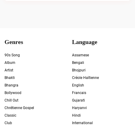
Genres
Language
90s Song
Assamese
Album
Bengali
Artist
Bhojpuri
Bhakti
Créole Haïtienne
Bhangra
English
Bollywood
Francais
Chill Out
Gujarati
Chrétienne Gospel
Haryanvi
Classic
Hindi
Club
International